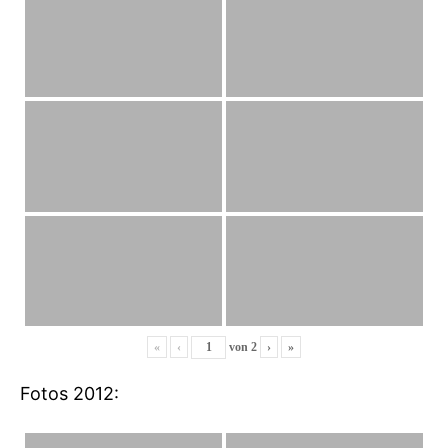
«
‹
von
2
›
»
Fotos 2012: