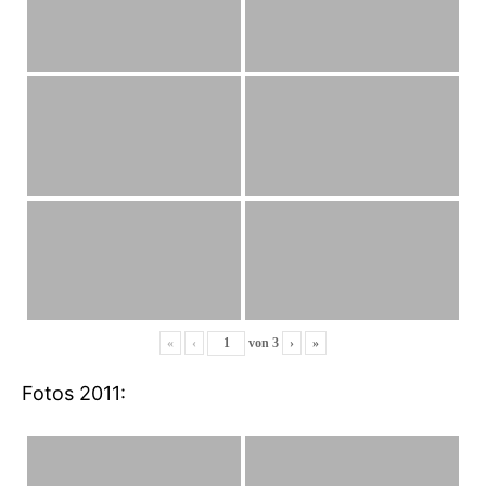
«
‹
von
3
›
»
Fotos 2011: