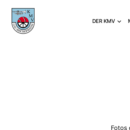
DER KMV
KMV
Gau-
Bischofsheim
Fotos 