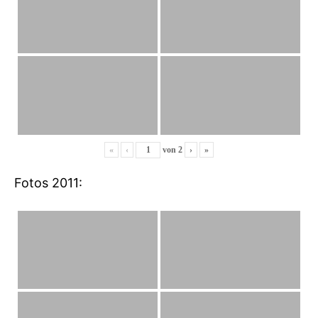
«
‹
von
2
›
»
Fotos 2011: