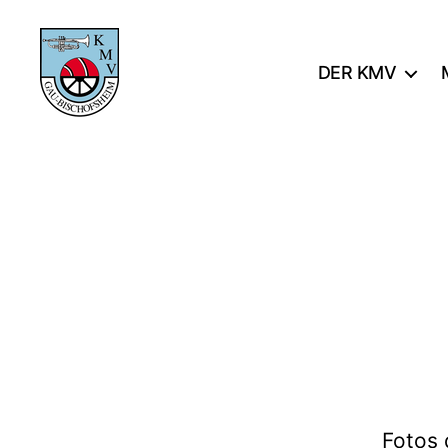
DER KMV
KMV
Gau-
Bischofsheim
Fotos 