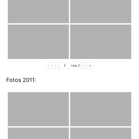
«
‹
von
2
›
»
Fotos 2011: