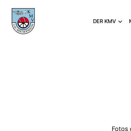
DER KMV
KMV
Gau-
Bischofsheim
Fotos 