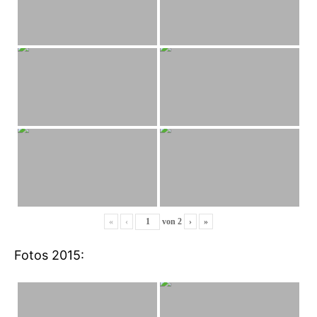
«
‹
von
2
›
»
Fotos 2015: