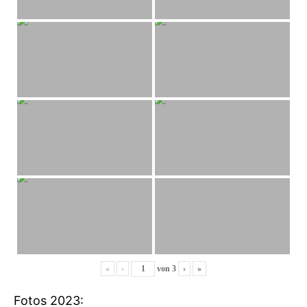
«
‹
von
3
›
»
Fotos 2023: