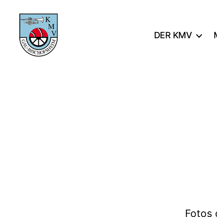
DER KMV
KMV
Gau-
Bischofsheim
Fotos 