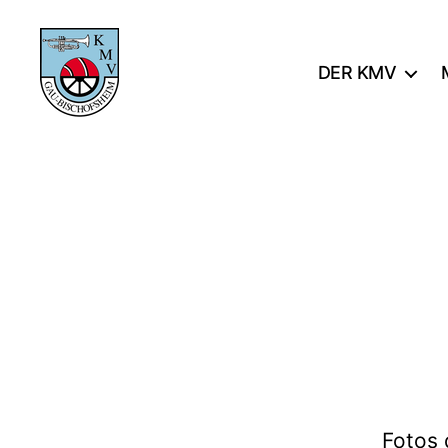
DER KMV
KMV
Gau-
Bischofsheim
Fotos 