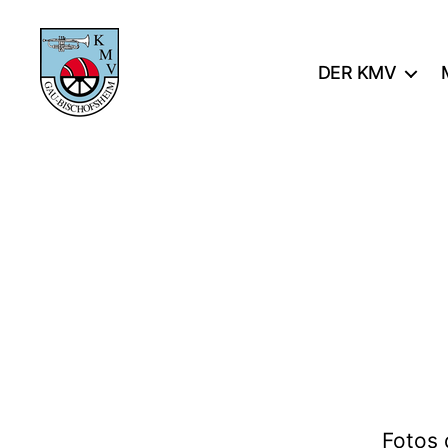
DER KMV
KMV
Gau-
Bischofsheim
Fotos 