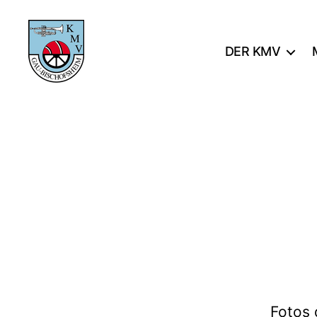
DER KMV
KMV
Gau-
Bischofsheim
Fotos 