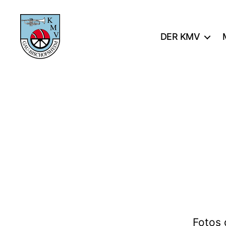
DER KMV
KMV
Gau-
Bischofsheim
Fotos 