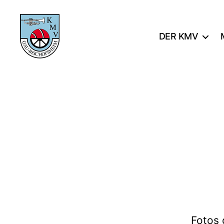
DER KMV
KMV
Gau-
Bischofsheim
Fotos 