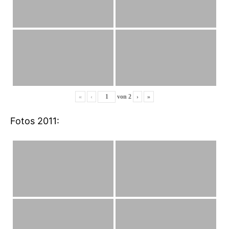
«
‹
von
2
›
»
Fotos 2011: