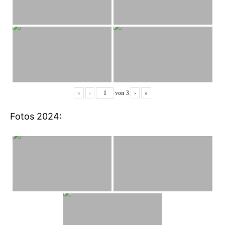
«
‹
von
3
›
»
Fotos 2024: