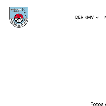
DER KMV
KMV
Gau-
Bischofsheim
Fotos 