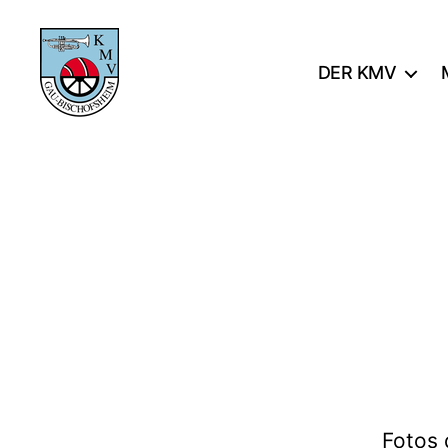
DER KMV
KMV
Gau-
Bischofsheim
Fotos 