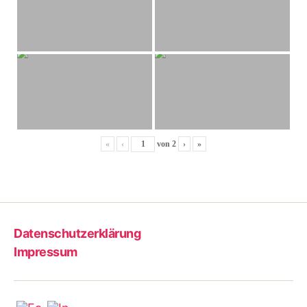
«
‹
von
2
›
»
Datenschutzerklärung
Impressum