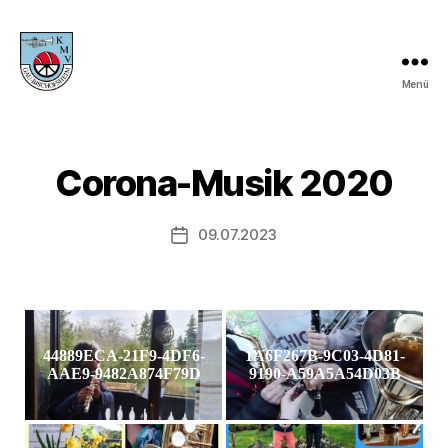
Menü
KMV
Gau-
Bischofsheim
Corona-Musik 2020
09.07.2023
Veröffentlichungsdatum
44889ECA-21F9-4DF6-
1A6F267B-9C03-4D81-
AAE9-9482A874F79D
9190-A59A5A54D03B