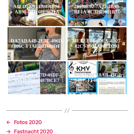
A0ED547E-3908-4B74-
20590E92-7A72-4B38-
AB98-F03160E9621A
BF1A-6C328D001B51
DA7ADA4B-2E7E-496D-
26EFEE84-8DFA-4D27-
806C-F1AED81690DF
82C9-8931A90CD291
C4708241-527D-41DF-
E8D64F0B-18AB-45C2-
95AD-25847487BCE7
84BC-FF6C062406C1
←
Fotos 2020
→
Fastnacht 2020