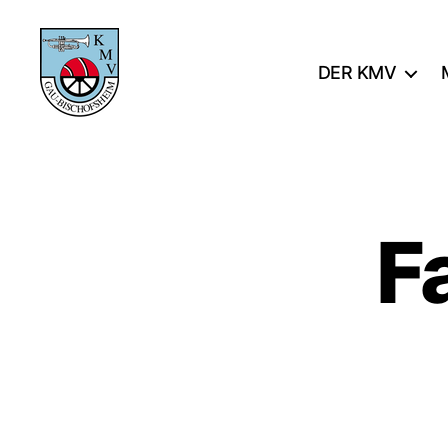
DER KMV
KMV
Gau-
Bischofsheim
F