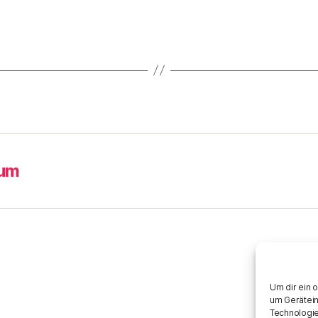
sum
Um dir ein 
um Gerätein
Technologie