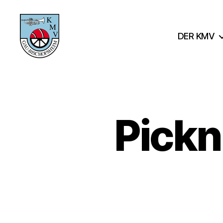
DER KMV
KMV
Gau-
Bischofsheim
Pickn